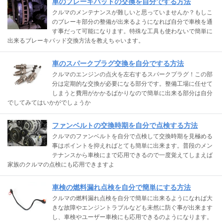
車のブレーキパッドの交換を自分でする方法
クルマのメンテナンスが難しいと思っていませんか？もしこ
のブレーキ部分の整備が出来るようになれば自分で車検を通
す事だって可能になります。特殊な工具も使わないで簡単に
出来るブレーキパッド交換方法を教えちゃいます。
車のスパークプラグ交換を自分でする方法
クルマのエンジンの点火を左右するスパークプラグ！この部
分は定期的な交換が必要になる部分です。整備工場に任せて
しまうと費用がかかるばかりなので簡単に出来る部分は自分
でしてみてはいかがでしょうか
ファンベルトの交換時期を自分で点検する方法
クルマのファンベルトを自分で点検して交換時期を見極める
事はポイントを抑えればとても簡単に出来ます。普段のメン
テナンスから車検にまで応用できるので一度覚えてしまえば
家族のクルマの点検にも応用できますよ
車検の燃料漏れ点検を自分で簡単にする方法
クルマの燃料漏れ点検を自分で簡単に出来るようになれば大
きな故障やエンジントラブルなども未然に防ぐ事が出来ます
し、車検やユーザー車検にも応用できるのようになります。