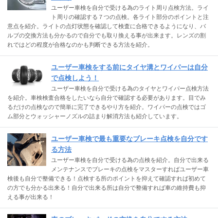
ユーザー車検を自分で受ける為のライト周り点検方法。ライ
ト周りの確認する７つの点検。各ライト部分のポイントと注
意点を紹介。ライトの点灯状態を確認して検査に合格できるようになり、バ
ルブの交換方法も分かるので自分でも取り換える事が出来ます。レンズの割
れではどの程度が合格なのかも判断できる方法を紹介。
ユーザー車検をする前にタイヤ溝とワイパーは自分
で点検しよう！
ユーザー車検を自分で受ける為のタイヤとワイパー点検方法
を紹介。車検検査合格をしたいなら自分で確認する必要があります。目でみ
るだけの点検なので簡単に完了できるやり方を紹介。ワイパーの点検ではゴ
ム部分とウォッシャーノズルの詰まり解消方法も紹介しています。
ユーザー車検で最も重要なブレーキ点検を自分です
る方法
ユーザー車検を自分で受ける為の点検を紹介。自分で出来る
メンテナンスでブレーキの点検をマスターすればユーザー車
検後も自分で整備できる！点検する所のポイントを抑えて確認すれば初めて
の方でも分かる出来る！自分で出来る所は自分で整備すれば車の維持費も抑
える事が出来る！