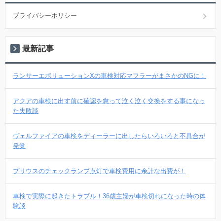
プライバシーポリシー
最新記事
ランサーエボリューションXの車検対応マフラーがまさかのNGに！
アクアの車検に出す前に確認を怠って泣く泣く交換をする事になっ
た失敗談
ヴェルファイアの車検をディーラーに出したらいろいろと不具合が
発覚
プリウスのチェックランプ点灯で車検費用に余計な出費が！
車検で実際に起きたトラブル！36歳主婦が車検切れになった時の体
験談