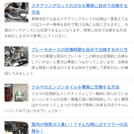
ステアリングロッドのガタを簡単に自分で点検する
方法
車検項目でもあるステアリングロッドの点検は一度覚えてお
けばユーザー車検を自分で受ける為にも役に立ちますし、今
後のメンテナンスにも応用できるよになります。簡単に自分で点検する方法
を紹介しますので参考にしてください。
ブレーキホースの交換時期を自分で点検するやり方
クルマの重要な部分のブレーキ！この部分は定期的に点検を
していかないと重大は事故につながってしまいます。点検自
体も簡単に出来るのでまずは自分で点検して異常がないか確
認してみましょう
クルマのエンジンオイルを簡単に交換する方法
クルマの定期的なメンテナンスとして一般的に知られている
エンジンオイルの交換！整備工場に毎回依頼していると費用
ばかりかかってしまうので自分で簡単に出来る方法でチャレ
ンジしてみてはいかがでしょうか！
室内が排気ガス臭い！？そんな時にはマフラーの点
検を！