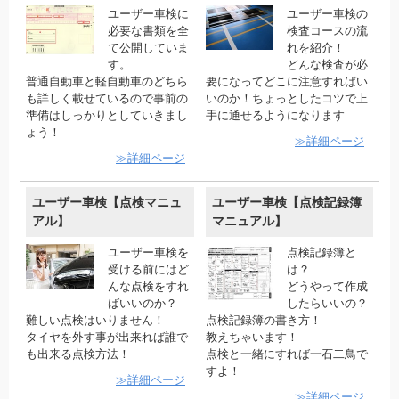
ユーザー車検に
ユーザー車検の
必要な書類を全
検査コースの流
て公開していま
れを紹介！
す。
どんな検査が必
普通自動車と軽自動車のどちら
要になってどこに注意すればい
も詳しく載せているので事前の
いのか！ちょっとしたコツで上
準備はしっかりとしていきまし
手に通せるようになります
ょう！
≫詳細ページ
≫詳細ページ
ユーザー車検【点検マニュ
ユーザー車検【点検記録簿
アル】
マニュアル】
ユーザー車検を
点検記録簿と
受ける前にはど
は？
んな点検をすれ
どうやって作成
ばいいのか？
したらいいの？
難しい点検はいりません！
点検記録簿の書き方！
タイヤを外す事が出来れば誰で
教えちゃいます！
も出来る点検方法！
点検と一緒にすれば一石二鳥で
すよ！
≫詳細ページ
≫詳細ページ