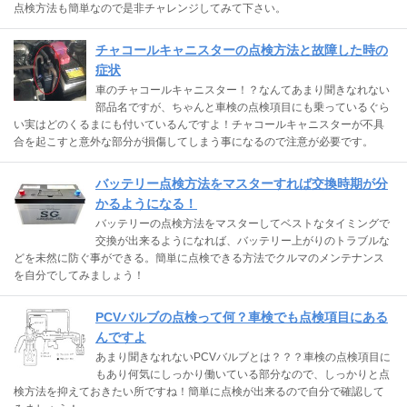
点検方法も簡単なので是非チャレンジしてみて下さい。
チャコールキャニスターの点検方法と故障した時の
症状
車のチャコールキャニスター！？なんてあまり聞きなれない
部品名ですが、ちゃんと車検の点検項目にも乗っているぐら
い実はどのくるまにも付いているんですよ！チャコールキャニスターが不具
合を起こすと意外な部分が損傷してしまう事になるので注意が必要です。
バッテリー点検方法をマスターすれば交換時期が分
かるようになる！
バッテリーの点検方法をマスターしてベストなタイミングで
交換が出来るようになれば、バッテリー上がりのトラブルな
どを未然に防ぐ事ができる。簡単に点検できる方法でクルマのメンテナンス
を自分でしてみましょう！
PCVバルブの点検って何？車検でも点検項目にある
んですよ
あまり聞きなれないPCVバルブとは？？？車検の点検項目に
もあり何気にしっかり働いている部分なので、しっかりと点
検方法を抑えておきたい所ですね！簡単に点検が出来るので自分で確認して