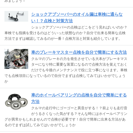
みましょう！
ショックアブソーバーのオイル漏は車検に通らな
い！？点検と対策方法
ショックアブソーバーの点検はどこをどう見ればいいのか？
車検でも指摘を受けるのはどういった状態なのか？自分で出来る簡単な点検
方法でまずは確認してみるのが一番！点検方法と対策も紹介しています。
車のブレーキマスター点検を自分で簡単にする方法
クルマのブレーキの力を発生させている大本がブレーキマス
ターになり特に重要な装置になるので点検方法を覚えておく
だけでも今後のメンテナンスで役に立つ事になります。車検
でも点検項目になっているので自分でまずは点検してみてはいかがでしょう
か
車のホイールベアリングの点検を自分で簡単にする
方法
クルマの走行中にゴーゴーと異音がする！？前よりも走行音
がうるさくなった気がする？そんな時にはホイールベアリン
グが異常かもしれませんので点検が必要です！自分で簡単に出来る方法があ
るのでまずは試してみてはいかがでしょうか