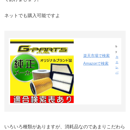
ネットでも購入可能ですよ
b
y
楽天市場で検索
カ
エ
Amazonで検索
レ
バ
いろいろ種類がありますが、消耗品なのであまりこだわら